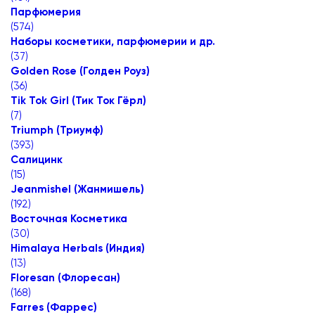
Парфюмерия
(
574
)
Наборы косметики, парфюмерии и др.
(
37
)
Golden Rose (Голден Роуз)
(
36
)
Tik Tok Girl (Тик Ток Гёрл)
(
7
)
Triumph (Триумф)
(
393
)
Салицинк
(
15
)
Jeanmishel (Жанмишель)
(
192
)
Восточная Косметика
(
30
)
Himalaya Herbals (Индия)
(
13
)
Floresan (Флоресан)
(
168
)
Farres (Фаррес)