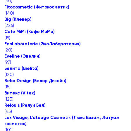
(
30
)
Fitocosmetic (Фитокосметик)
(
140
)
Big (Клевер)
(
226
)
Cafe MiMi (Кафе МиМи)
(
19
)
EcoLaboratorie (ЭкоЛаборатория)
(
20
)
Eveline (Эвелин)
(
97
)
Белита (Bielita)
(
120
)
Belor Design (Белор Дизайн)
(
15
)
Витекс (Vitex)
(
123
)
Relouis (Релуи Бел)
(
45
)
Lux Visage, L'atuage Cosmetik (Люкс Визаж, Латуаж
косметик)
(
101
)