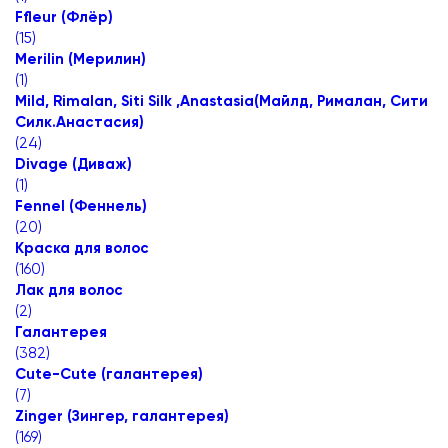
Ffleur (Флёр)
(
15
)
Merilin (Мерилин)
(
1
)
Mild, Rimalan, Siti Silk ,Anastasia(Майлд, Рималан, Сити
Силк.Анастасия)
(
24
)
Divage (Диваж)
(
1
)
Fennel (Феннель)
(
20
)
Краска для волос
(
160
)
Лак для волос
(
2
)
Галантерея
(
382
)
Cute-Cute (галантерея)
(
7
)
Zinger (Зингер, галантерея)
(
169
)