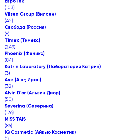
ЕвроТек
(
103
)
Vilsen Group (Вилсен)
(
42
)
Свобода (Россия)
(
6
)
Timex (Тимекс)
(
249
)
Phoenix (Феникс)
(
84
)
Katrin Laboratory (Лаборатория Катрин)
(
3
)
Ave (Аве; Иран)
(
32
)
Alvin D`or (Альвин Диор)
(
50
)
Severina (Северина)
(
126
)
MISS TAIS
(
86
)
IQ Cosmetic (Айкью Косметик)
(
1
)