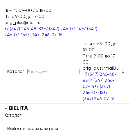
Пн-чт: с 9-00 до 18-00
Пт: с 9-00 до 17-00
brig_plus@mail.ru
Главная страница BRIGPLUS
Одноклассники
ВКонтакте
Twitter
WhatsApp
Telegram
Max
+7 (347) 246-48-82
+7 (347) 246-07-14
+7 (347)
246-07-15
+7 (347) 246-07-16
Пн-чт: с 9-00 до
18-00
Пт: с 9-00 до 17-
00
brig_plus@mail.ru
Каталог
0
Главная страница BRIGPLUS
+7 (347) 246-48-
82
+7 (347) 246-
07-14
+7 (347)
246-07-15
+7
(347) 246-07-16
- BIELITA
Каталог
Выбрать производителя