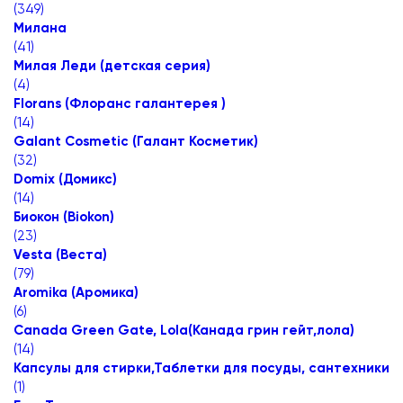
(
349
)
Милана
(
41
)
Милая Леди (детская серия)
(
4
)
Florans (Флоранс галантерея )
(
14
)
Galant Cosmetic (Галант Косметик)
(
32
)
Domix (Домикс)
(
14
)
Биокон (Biokon)
(
23
)
Vesta (Веста)
(
79
)
Aromika (Аромика)
(
6
)
Canada Green Gate, Lola(Канада грин гейт,лола)
(
14
)
Капсулы для стирки,Таблетки для посуды, сантехники
(
1
)